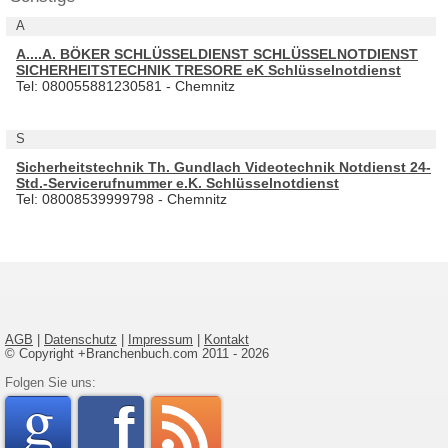
A
A....A. BÖKER SCHLÜSSELDIENST SCHLÜSSELNOTDIENST
SICHERHEITSTECHNIK TRESORE eK Schlüsselnotdienst
Tel: 080055881230581 - Chemnitz
S
Sicherheitstechnik Th. Gundlach Videotechnik Notdienst 24-
Std.-Servicerufnummer e.K. Schlüsselnotdienst
Tel: 08008539999798 - Chemnitz
AGB
|
Datenschutz
|
Impressum
|
Kontakt
© Copyright +Branchenbuch.com 2011 - 2026
google
Folgen Sie uns:
faceboo
rss