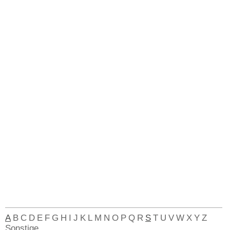
A
B
C
D
E
F
G
H
I
J
K
L
M
N
O
P
Q
R
S
T
U
V
W
X
Y
Z
Sonstige