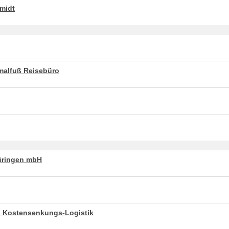
hmidt
hmalfuß Reisebüro
üringen mbH
nd Kostensenkungs-Logistik