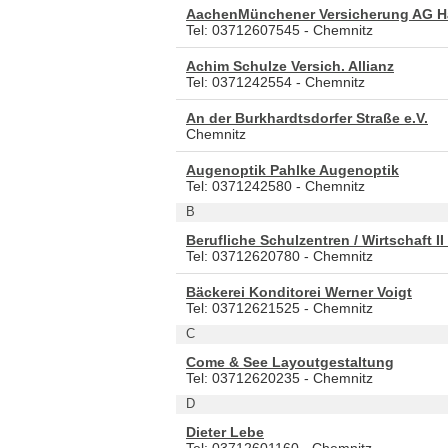
AachenMünchener Versicherung AG H
Tel: 03712607545 - Chemnitz
Achim Schulze Versich. Allianz
Tel: 0371242554 - Chemnitz
An der Burkhardtsdorfer Straße e.V.
Chemnitz
Augenoptik Pahlke Augenoptik
Tel: 0371242580 - Chemnitz
B
Berufliche Schulzentren / Wirtschaft II
Tel: 03712620780 - Chemnitz
Bäckerei Konditorei Werner Voigt
Tel: 03712621525 - Chemnitz
C
Come & See Layoutgestaltung
Tel: 03712620235 - Chemnitz
D
Dieter Lebe
Tel: 03712601160 - Chemnitz