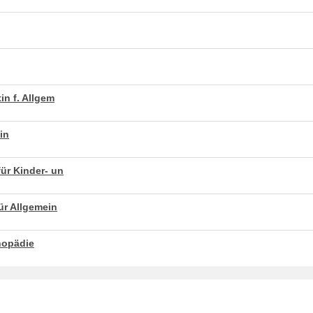
in f. Allgem
in
ür Kinder- un
ür Allgemein
thopädie