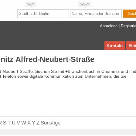
Wo?
Was?
Anmelden
|
Registri
Kontakt
Ein
itz Alfred-Neubert-Straße
ed-Neubert-Straße. Suchen Sie mit +Branchenbuch in Chemnitz und fin
d Telefon sowie digitale Kommunikation zum Unternehmen, die Sie
R
S
T
U
V
W
X
Y
Z
Sonstige