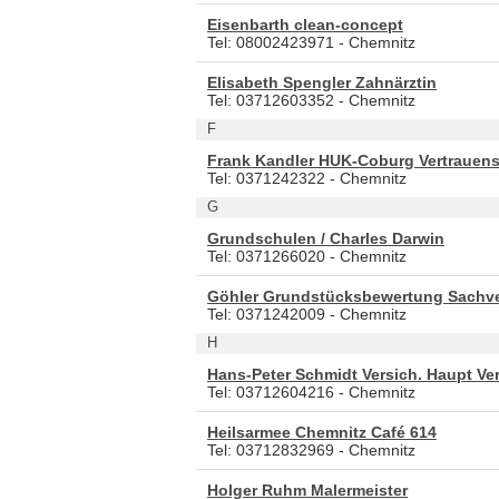
Eisenbarth clean-concept
Tel: 08002423971 - Chemnitz
Elisabeth Spengler Zahnärztin
Tel: 03712603352 - Chemnitz
F
Frank Kandler HUK-Coburg Vertraue
Tel: 0371242322 - Chemnitz
G
Grundschulen / Charles Darwin
Tel: 0371266020 - Chemnitz
Göhler Grundstücksbewertung Sachv
Tel: 0371242009 - Chemnitz
H
Hans-Peter Schmidt Versich. Haupt Ver
Tel: 03712604216 - Chemnitz
Heilsarmee Chemnitz Café 614
Tel: 03712832969 - Chemnitz
Holger Ruhm Malermeister