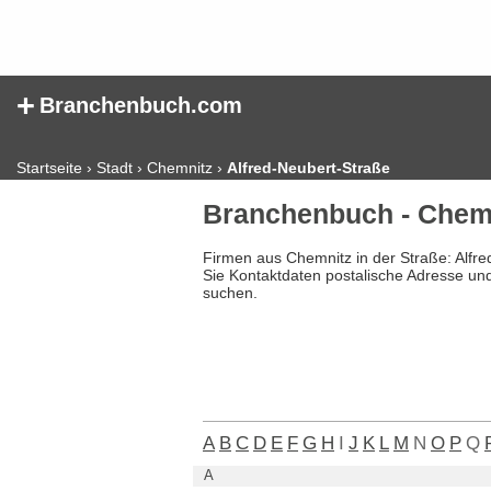
+
Branchenbuch.com
Startseite
›
Stadt
›
Chemnitz
›
Alfred-Neubert-Straße
Branchenbuch - Chemn
Firmen aus Chemnitz in der Straße: Alfr
Sie Kontaktdaten postalische Adresse un
suchen.
A
B
C
D
E
F
G
H
I
J
K
L
M
N
O
P
Q
A