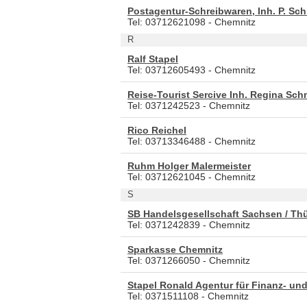
Postagentur-Schreibwaren, Inh. P. Sc
Tel: 03712621098 - Chemnitz
R
Ralf Stapel
Tel: 03712605493 - Chemnitz
Reise-Tourist Sercive Inh. Regina Sc
Tel: 0371242523 - Chemnitz
Rico Reichel
Tel: 03713346488 - Chemnitz
Ruhm Holger Malermeister
Tel: 03712621045 - Chemnitz
S
SB Handelsgesellschaft Sachsen / Th
Tel: 0371242839 - Chemnitz
Sparkasse Chemnitz
Tel: 0371266050 - Chemnitz
Stapel Ronald Agentur für Finanz- u
Tel: 0371511108 - Chemnitz