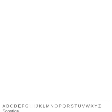
A
B
C
D
E
F
G
H
I
J
K
L
M
N
O
P
Q
R
S
T
U
V
W
X
Y
Z
Sonstige