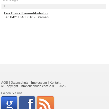
E
Ens Elvira Kosmetikstudio
Tel: 042116489818 - Bremen
AGB
|
Datenschutz
|
Impressum
|
Kontakt
© Copyright +Branchenbuch.com 2011 - 2026
google
Folgen Sie uns:
faceboo
rss