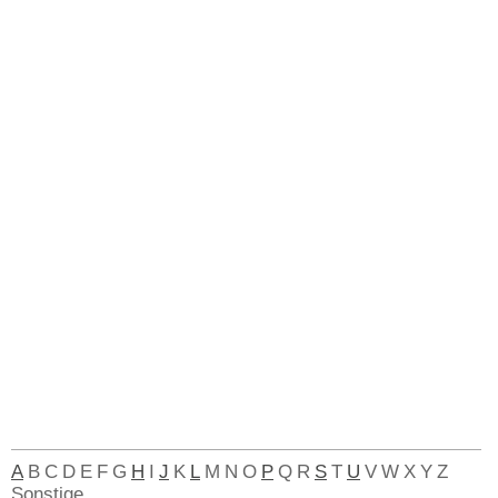
A
B
C
D
E
F
G
H
I
J
K
L
M
N
O
P
Q
R
S
T
U
V
W
X
Y
Z
Sonstige