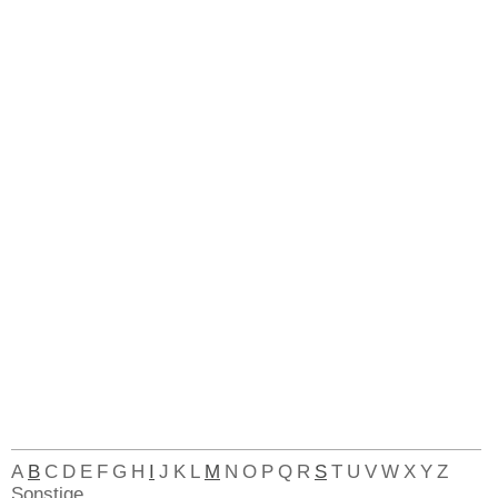
A
B
C
D
E
F
G
H
I
J
K
L
M
N
O
P
Q
R
S
T
U
V
W
X
Y
Z
Sonstige