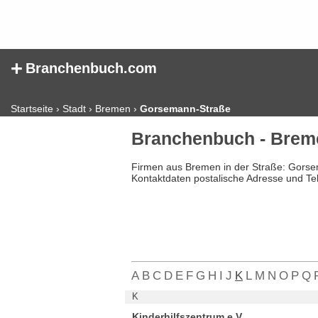
+
Branchenbuch.com
Startseite
›
Stadt
›
Bremen
›
Gorsemann-Straße
Branchenbuch - Brem
Firmen aus Bremen in der Straße: Gorse
Kontaktdaten postalische Adresse und Te
A
B
C
D
E
F
G
H
I
J
K
L
M
N
O
P
Q
K
Kinderhilfszentrum e.V.