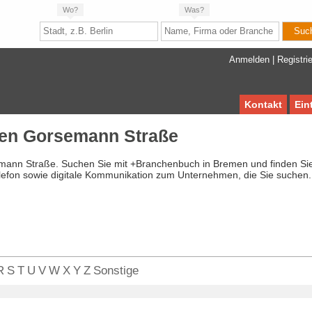
Wo?
Was?
Anmelden
|
Registri
Kontakt
Ein
en Gorsemann Straße
mann Straße. Suchen Sie mit +Branchenbuch in Bremen und finden Si
lefon sowie digitale Kommunikation zum Unternehmen, die Sie suchen.
R
S
T
U
V
W
X
Y
Z
Sonstige