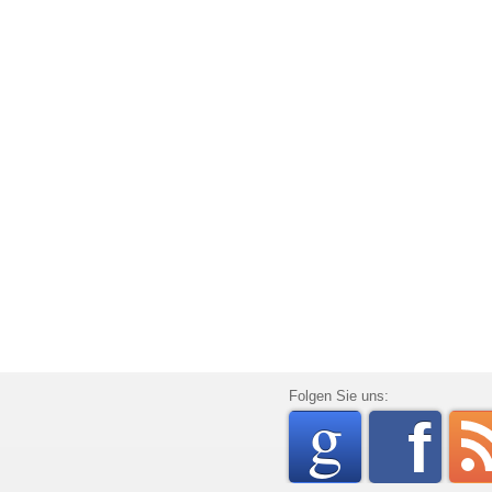
go
Folgen Sie uns:
f
rss