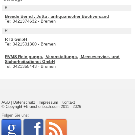
B
Breede Bernd , Jutta , antiquarischer Buchversand
Tel: 0421374632 - Bremen
R
RTS GmbH
Tel: 0421501360 - Bremen
RVMS Reinigungs-, Veranstaltungs-, Messeservice- und
Sicherheitsdienst GmbH
Tel: 0421355443 - Bremen
AGB
|
Datenschutz
|
Impressum
|
Kontakt
© Copyright +Branchenbuch.com 2011 - 2026
google
Folgen Sie uns:
faceboo
rss