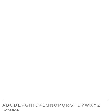
A
B
C
D
E
F
G
H
I
J
K
L
M
N
O
P
Q
R
S
T
U
V
W
X
Y
Z
Sonstige