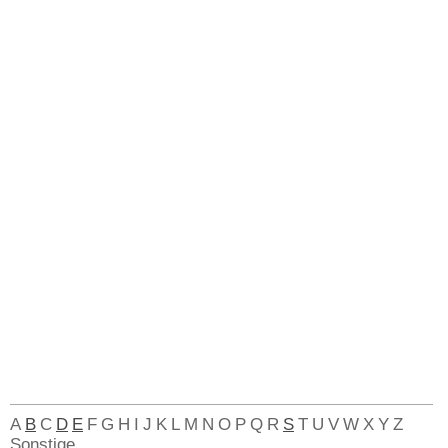
A
B
C
D
E
F
G
H
I
J
K
L
M
N
O
P
Q
R
S
T
U
V
W
X
Y
Z
Sonstige