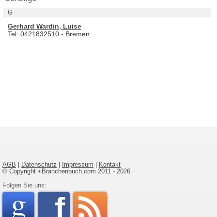
G
Gerhard Wardin, Luise
Tel: 0421832510 - Bremen
AGB
|
Datenschutz
|
Impressum
|
Kontakt
© Copyright +Branchenbuch.com 2011 - 2026
google
Folgen Sie uns:
faceboo
rss