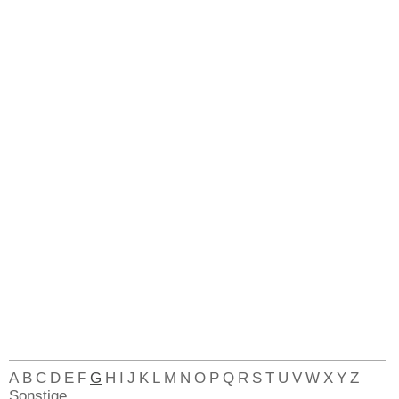
A
B
C
D
E
F
G
H
I
J
K
L
M
N
O
P
Q
R
S
T
U
V
W
X
Y
Z
Sonstige