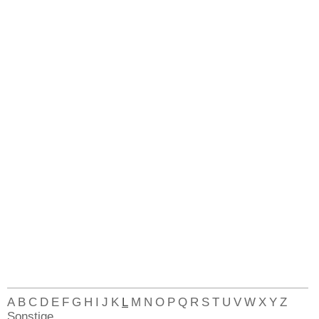
A
B
C
D
E
F
G
H
I
J
K
L
M
N
O
P
Q
R
S
T
U
V
W
X
Y
Z
Sonstige