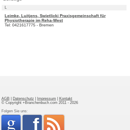
L
Leimke, Luitjens, Swietlicki Praxisgemeinschaft für
Physiotherapie im Reha-West
Tel: 0421617775 - Bremen
AGB
|
Datenschutz
|
Impressum
|
Kontakt
© Copyright +Branchenbuch.com 2011 - 2026
google
Folgen Sie uns:
faceboo
rss