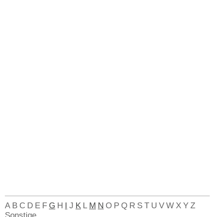
A
B
C
D
E
F
G
H
I
J
K
L
M
N
O
P
Q
R
S
T
U
V
W
X
Y
Z
Sonstige