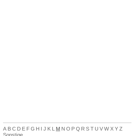
A
B
C
D
E
F
G
H
I
J
K
L
M
N
O
P
Q
R
S
T
U
V
W
X
Y
Z
Sonstige