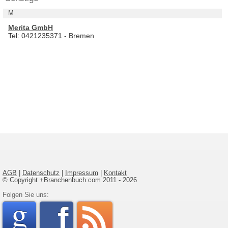
M
Merita GmbH
Tel: 0421235371 - Bremen
AGB
|
Datenschutz
|
Impressum
|
Kontakt
© Copyright +Branchenbuch.com 2011 - 2026
google
Folgen Sie uns:
faceboo
rss