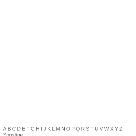
A
B
C
D
E
F
G
H
I
J
K
L
M
N
O
P
Q
R
S
T
U
V
W
X
Y
Z
Sonstige