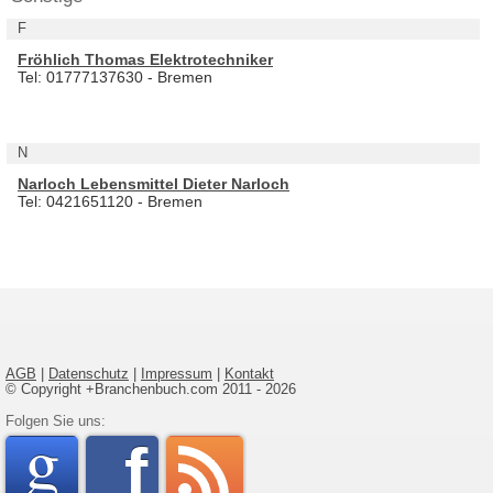
F
Fröhlich Thomas Elektrotechniker
Tel: 01777137630 - Bremen
N
Narloch Lebensmittel Dieter Narloch
Tel: 0421651120 - Bremen
AGB
|
Datenschutz
|
Impressum
|
Kontakt
© Copyright +Branchenbuch.com 2011 - 2026
google
Folgen Sie uns:
faceboo
rss