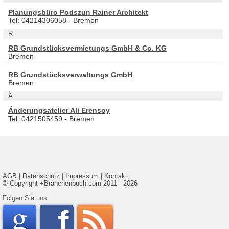
Planungsbüro Podszun Rainer Architekt
Tel: 04214306058 - Bremen
R
RB Grundstücksvermietungs GmbH & Co. KG
Bremen
RB Grundstücksverwaltungs GmbH
Bremen
Ä
Änderungsatelier Ali Erensoy
Tel: 0421505459 - Bremen
AGB
|
Datenschutz
|
Impressum
|
Kontakt
© Copyright +Branchenbuch.com 2011 - 2026
google
Folgen Sie uns:
faceboo
rss