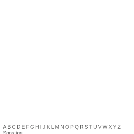
A
B
C
D
E
F
G
H
I
J
K
L
M
N
O
P
Q
R
S
T
U
V
W
X
Y
Z
Sonstige