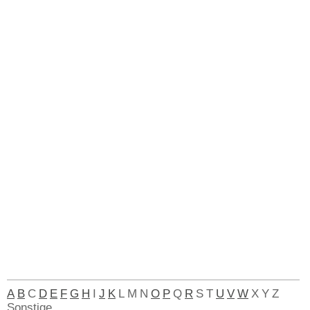
A
B
C
D
E
F
G
H
I
J
K
L
M
N
O
P
Q
R
S
T
U
V
W
X
Y
Z
Sonstige