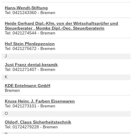
Hans-Wendt-Stiftung
Tel: 0421243360 - Bremen
Heide Gerhard Dipl.-Kfm. von der Wirtschaftsprüfer und
Steuerberater , Momke Dipl.-Oec. Steuerberaterin
Tel: 0421274544 - Bremen
Hof Stein Pferdepension
Tel: 0421275672 - Bremen
J
Just Franz dental-keramik
Tel: 0421271407 - Bremen
K
KDE Entelmann GmbH
Bremen
Kruse Heinr. J. Farben Eisenwaren
Tel: 0421273101 - Bremen
O
Oldorf, Claus Sicherheitstechnik
Tel: 01724279228 - Bremen