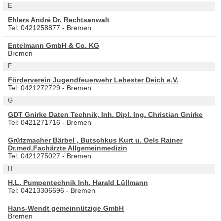
E
Ehlers André Dr. Rechtsanwalt
Tel: 0421258877 - Bremen
Entelmann GmbH & Co. KG
Bremen
F
Förderverein Jugendfeuerwehr Lehester Deich e.V.
Tel: 0421272729 - Bremen
G
GDT Gnirke Daten Technik, Inh. Dipl. Ing. Christian Gnirke
Tel: 0421271716 - Bremen
Grützmacher Bärbel , Butschkus Kurt u. Oels Rainer
Dr.med.Fachärzte Allgemeinmedizin
Tel: 0421275027 - Bremen
H
H.L. Pumpentechnik Inh. Harald Lüllmann
Tel: 04213306696 - Bremen
Hans-Wendt gemeinnützige GmbH
Bremen