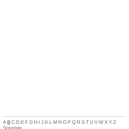
A
B
C
D
E
F
G
H
I
J
K
L
M
N
O
P
Q
R
S
T
U
V
W
X
Y
Z
Sonstige