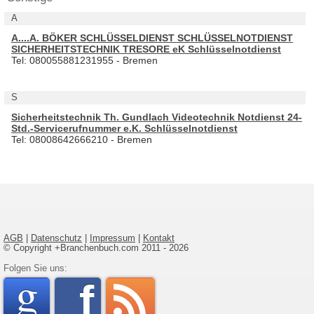
A
A....A. BÖKER SCHLÜSSELDIENST SCHLÜSSELNOTDIENST
SICHERHEITSTECHNIK TRESORE eK Schlüsselnotdienst
Tel: 080055881231955 - Bremen
S
Sicherheitstechnik Th. Gundlach Videotechnik Notdienst 24-
Std.-Servicerufnummer e.K. Schlüsselnotdienst
Tel: 08008642666210 - Bremen
AGB
|
Datenschutz
|
Impressum
|
Kontakt
© Copyright +Branchenbuch.com 2011 - 2026
google
Folgen Sie uns:
faceboo
rss