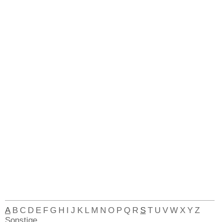
A
B
C
D
E
F
G
H
I
J
K
L
M
N
O
P
Q
R
S
T
U
V
W
X
Y
Z
Sonstige