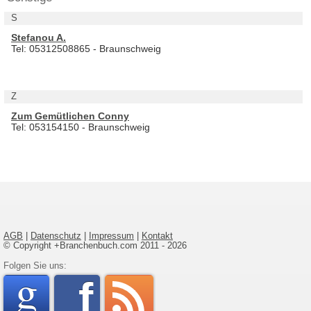
S
Stefanou A.
Tel: 05312508865 - Braunschweig
Z
Zum Gemütlichen Conny
Tel: 053154150 - Braunschweig
AGB
|
Datenschutz
|
Impressum
|
Kontakt
© Copyright +Branchenbuch.com 2011 - 2026
google
Folgen Sie uns:
faceboo
rss