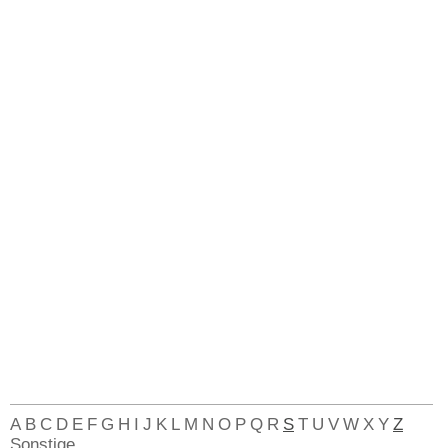
A
B
C
D
E
F
G
H
I
J
K
L
M
N
O
P
Q
R
S
T
U
V
W
X
Y
Z
Sonstige