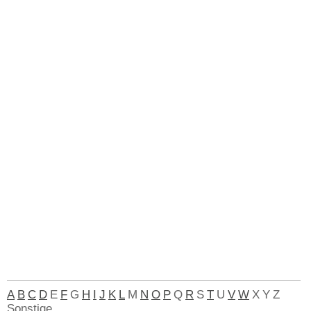
A
B
C
D
E
F
G
H
I
J
K
L
M
N
O
P
Q
R
S
T
U
V
W
X
Y
Z
Sonstige