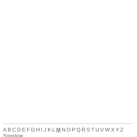
A
B
C
D
E
F
G
H
I
J
K
L
M
N
O
P
Q
R
S
T
U
V
W
X
Y
Z
Sonstige