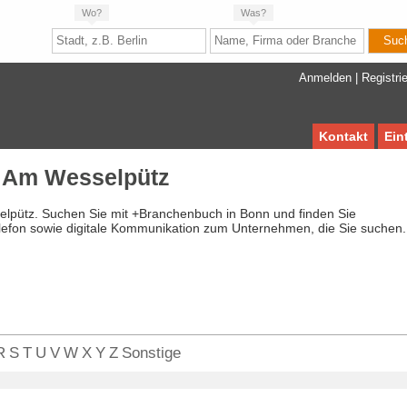
Wo?
Was?
Anmelden
|
Registri
Kontakt
Ein
 Am Wesselpütz
elpütz. Suchen Sie mit +Branchenbuch in Bonn und finden Sie
lefon sowie digitale Kommunikation zum Unternehmen, die Sie suchen.
R
S
T
U
V
W
X
Y
Z
Sonstige