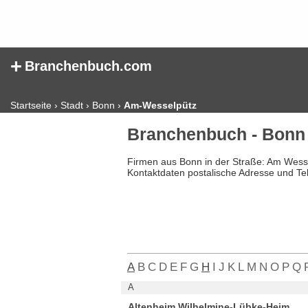
+
Branchenbuch.com
Startseite
›
Stadt
›
Bonn
›
Am-Wesselpütz
Branchenbuch - Bonn
Firmen aus Bonn in der Straße: Am Wess
Kontaktdaten postalische Adresse und Te
A
B
C
D
E
F
G
H
I
J
K
L
M
N
O
P
Q
A
Altenheim Wilhelmine-Lübke-Heim