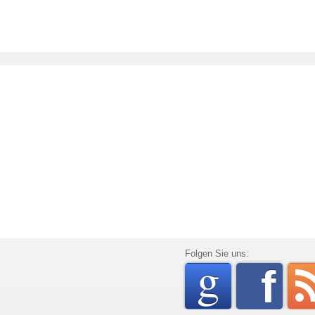
go
Folgen Sie uns:
f
rss