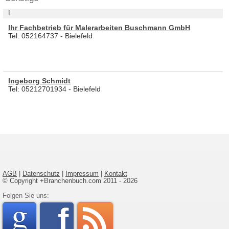
I
Ihr Fachbetrieb für Malerarbeiten Buschmann GmbH
Tel: 052164737 - Bielefeld
Ingeborg Schmidt
Tel: 05212701934 - Bielefeld
AGB
|
Datenschutz
|
Impressum
|
Kontakt
© Copyright +Branchenbuch.com 2011 - 2026
google
Folgen Sie uns:
faceboo
rss