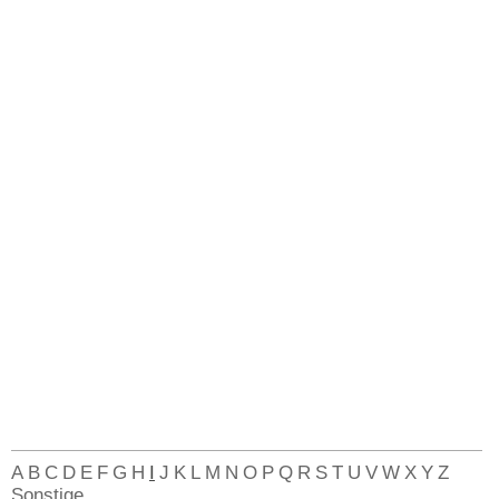
A
B
C
D
E
F
G
H
I
J
K
L
M
N
O
P
Q
R
S
T
U
V
W
X
Y
Z
Sonstige