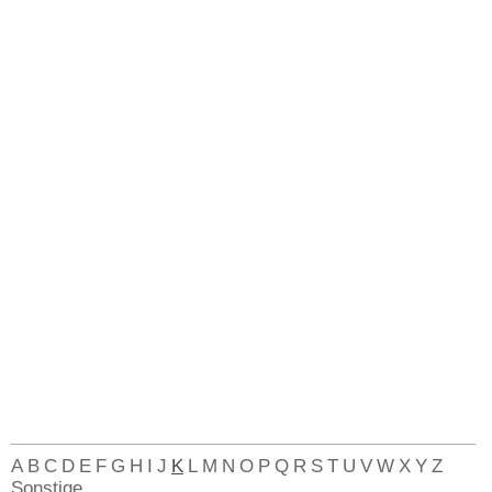
A
B
C
D
E
F
G
H
I
J
K
L
M
N
O
P
Q
R
S
T
U
V
W
X
Y
Z
Sonstige