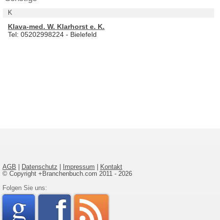
K
Klava-med. W. Klarhorst e. K.
Tel: 05202998224 - Bielefeld
AGB
|
Datenschutz
|
Impressum
|
Kontakt
© Copyright +Branchenbuch.com 2011 - 2026
google
Folgen Sie uns:
faceboo
rss