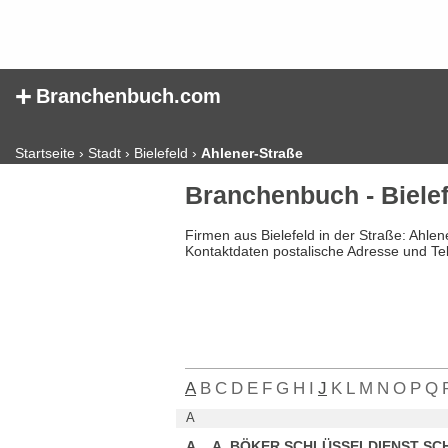
+
Branchenbuch.com
Startseite
›
Stadt
›
Bielefeld
›
Ahlener-Straße
Branchenbuch - Bielef
Firmen aus Bielefeld in der Straße: Ahle
Kontaktdaten postalische Adresse und Te
A
B
C
D
E
F
G
H
I
J
K
L
M
N
O
P
Q
A
A....A. BÖKER SCHLÜSSELDIENST S