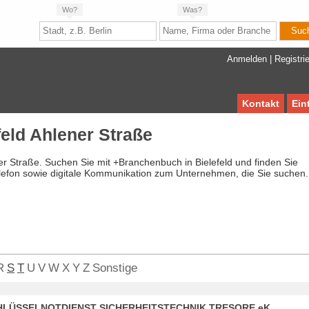
Wo?
Was?
Anmelden
|
Registri
Kontakt
Ein
eld Ahlener Straße
ner Straße. Suchen Sie mit +Branchenbuch in Bielefeld und finden Sie
lefon sowie digitale Kommunikation zum Unternehmen, die Sie suchen.
R
S
T
U
V
W
X
Y
Z
Sonstige
CHLÜSSELNOTDIENST SICHERHEITSTECHNIK TRESORE eK