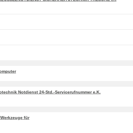
omputer
otechnik Notdienst 24-Std.-Servicerufnummer e.K.
 Werkzeuge für