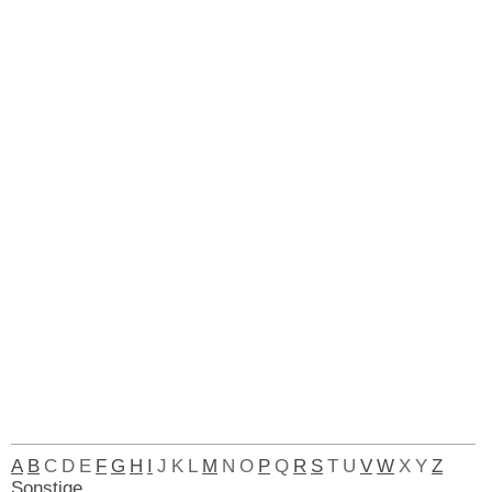
A
B
C
D
E
F
G
H
I
J
K
L
M
N
O
P
Q
R
S
T
U
V
W
X
Y
Z
Sonstige