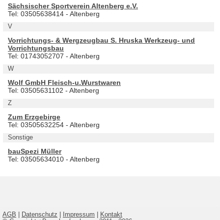
Sächsischer Sportverein Altenberg e.V.
Tel: 03505638414 - Altenberg
V
Vorrichtungs- & Wergzeugbau S. Hruska Werkzeug- und
Vorrichtungsbau
Tel: 01743052707 - Altenberg
W
Wolf GmbH Fleisch-u.Wurstwaren
Tel: 03505631102 - Altenberg
Z
Zum Erzgebirge
Tel: 03505632254 - Altenberg
Sonstige
bauSpezi Müller
Tel: 03505634010 - Altenberg
AGB
|
Datenschutz
|
Impressum
|
Kontakt