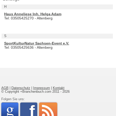
H
Haus Anneliese Inh. Helga Adam
Tel: 03505425270 - Altenberg
S
SportKulturNatur Sachsen-Event e.V.
Tel: 03505425636 - Altenberg
AGB
|
Datenschutz
|
Impressum
|
Kontakt
© Copyright +Branchenbuch.com 2011 - 2026
google
Folgen Sie uns:
faceboo
rss