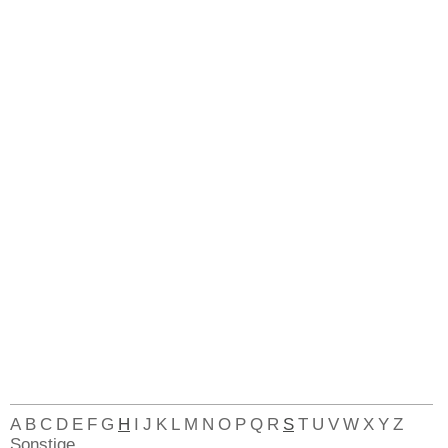
A
B
C
D
E
F
G
H
I
J
K
L
M
N
O
P
Q
R
S
T
U
V
W
X
Y
Z
Sonstige