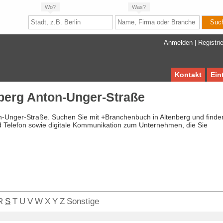
Wo?
Was?
Anmelden
|
Registri
Kontakt
Ein
berg Anton-Unger-Straße
on-Unger-Straße. Suchen Sie mit +Branchenbuch in Altenberg und finde
d Telefon sowie digitale Kommunikation zum Unternehmen, die Sie
R
S
T
U
V
W
X
Y
Z
Sonstige