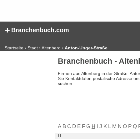
+
Branchenbuch.com
Startseite
›
Stadt
›
Altenberg
›
Anton-Unger-Straße
Branchenbuch - Alten
Firmen aus Altenberg in der Straße: Ant
Sie Kontaktdaten postalische Adresse un
suchen.
A
B
C
D
E
F
G
H
I
J
K
L
M
N
O
P
Q
H