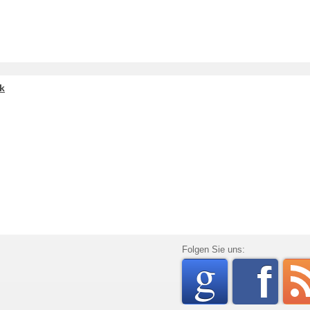
k
go
Folgen Sie uns:
f
rss