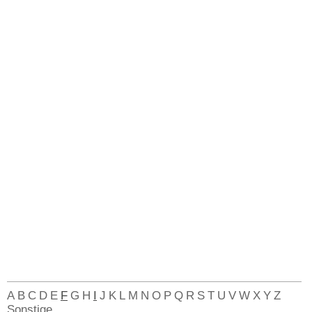
A
B
C
D
E
F
G
H
I
J
K
L
M
N
O
P
Q
R
S
T
U
V
W
X
Y
Z
Sonstige