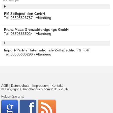
F
FM Zollspedition GmbH
Tel: 03505623787 - Altenberg
Franz Maas Grenzabfertigungs GmbH
Tel: 03505635024 - Altenberg
I
Import-Partner Internationale Zollspedition GmbH
Tel: 03505635296 - Altenberg
AGB
|
Datenschutz
|
Impressum
|
Kontakt
© Copyright +Branchenbuch.com 2011 - 2026
google
Folgen Sie uns:
faceboo
rss