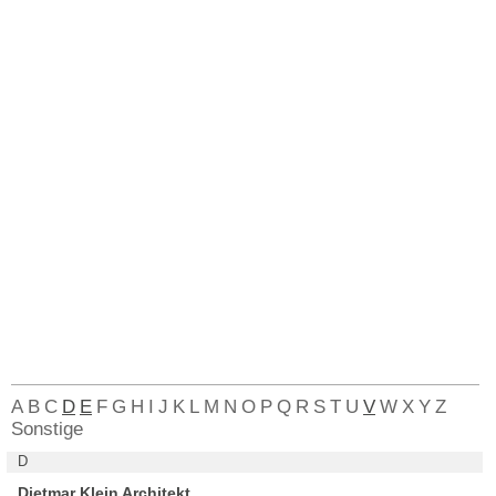
A
B
C
D
E
F
G
H
I
J
K
L
M
N
O
P
Q
R
S
T
U
V
W
X
Y
Z
Sonstige
D
Dietmar Klein Architekt