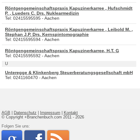
Röntgengemeinschaftspraxis Kapuzinerkarree , Hufschmidt
P. , Lueders C. Drs. Nuklearmedizin
Tel: 02415595595 - Aachen
Röntgengemeinschaftspraxis Kapuzinerkarree , Leibold M. ,
Stephan J.P. Drs. Kernspintomographie
Tel: 02415595594 - Aachen
Röntgengemeinschaftspraxis Kapuzinerkarree, H.T. G
Tel: 02415595592 - Aachen
U
Unteregge & Klinkenberg Steuerberatungsgesellschaft mbH
Tel: 0241160470 - Aachen
AGB
|
Datenschutz
|
Impressum
|
Kontakt
© Copyright +Branchenbuch.com 2011 - 2026
google
Folgen Sie uns: