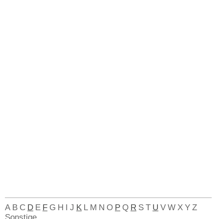
A
B
C
D
E
F
G
H
I
J
K
L
M
N
O
P
Q
R
S
T
U
V
W
X
Y
Z
Sonstige