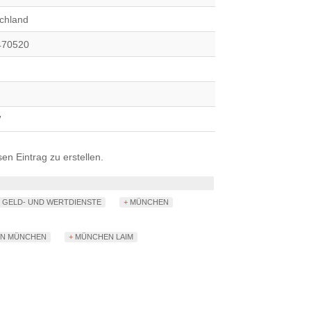
chland
470520
W
n Eintrag zu erstellen.
H GELD- UND WERTDIENSTE
+ MÜNCHEN
IN MÜNCHEN
+ MÜNCHEN LAIM