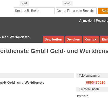
Wo?
Was?
Anmelden
|
Registri
- und Wertdienste
Bearbeiten
Drucken
Kontakt
Ein
Wertdienste GmbH Geld- und Wertdiens
Telefonnummer
mbH Geld- und Wertdienste
0895470520
Empfehlungen
Twittern