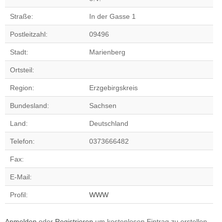
Straße:
In der Gasse 1
Postleitzahl:
09496
Stadt:
Marienberg
Ortsteil:
Region:
Erzgebirgskreis
Bundesland:
Sachsen
Land:
Deutschland
Telefon:
0373666482
Fax:
E-Mail:
Profil:
WWW
Anmelden
oder
Registrieren
um kostenlosen Eintrag zu erstellen.