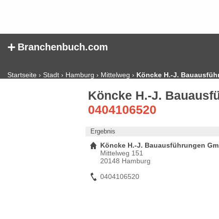
+
Branchenbuch.com
Startseite
›
Stadt
›
Hamburg
›
Mittelweg
›
Köncke H.-J. Bauausfü
Köncke H.-J. Bauaus
0404106520
Ergebnis
Köncke H.-J. Bauausführungen G
Mittelweg 151
20148 Hamburg
0404106520