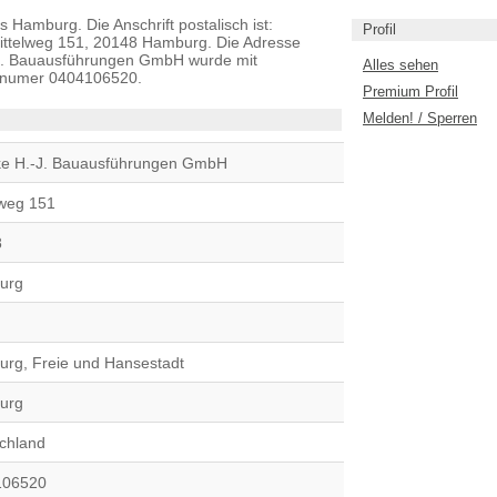
amburg. Die Anschrift postalisch ist:
Profil
ttelweg 151, 20148 Hamburg. Die Adresse
-J. Bauausführungen GmbH wurde mit
Alles sehen
onnumer 0404106520.
Premium Profil
Melden! / Sperren
e H.-J. Bauausführungen GmbH
lweg 151
8
urg
rg, Freie und Hansestadt
urg
chland
106520