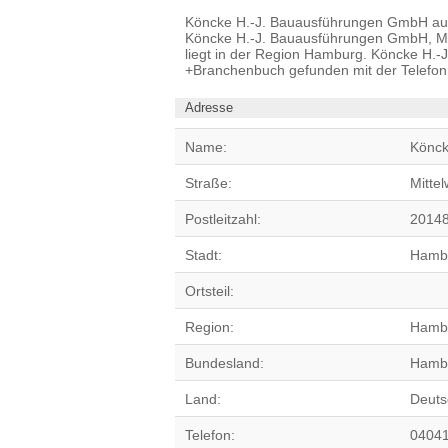
Köncke H.-J. Bauausführungen GmbH aus H
Köncke H.-J. Bauausführungen GmbH, Mi
liegt in der Region Hamburg. Köncke H.
+Branchenbuch gefunden mit der Telef
Adresse
Name:
Könck
Straße:
Mitte
Postleitzahl:
2014
Stadt:
Hamb
Ortsteil:
Region:
Hambu
Bundesland:
Hamb
Land:
Deuts
Telefon:
0404