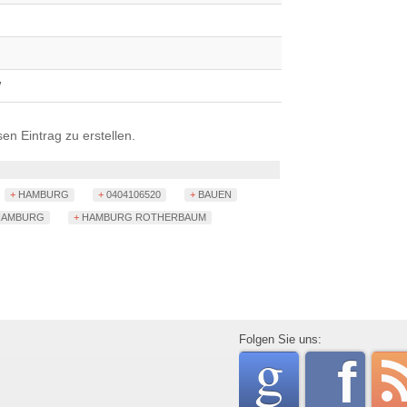
W
n Eintrag zu erstellen.
+ HAMBURG
+ 0404106520
+ BAUEN
 HAMBURG
+ HAMBURG ROTHERBAUM
go
Folgen Sie uns:
f
rss