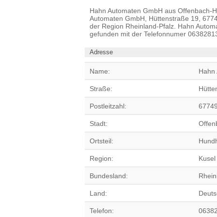
Hahn Automaten GmbH aus Offenbach-Hund
Automaten GmbH, Hüttenstraße 19, 67749
der Region Rheinland-Pfalz. Hahn Auto
gefunden mit der Telefonnumer 0638281
Adresse
Name:
Hahn
Straße:
Hütte
Postleitzahl:
6774
Stadt:
Offen
Ortsteil:
Hund
Region:
Kusel
Bundesland:
Rhein
Land:
Deuts
Telefon:
0638