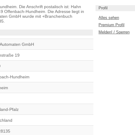
heim. Die Anschrift postalisch ist: Hahn
Profil
 Offenbach-Hundheim. Die Adresse liegt in
maten GmbH wurde mit +Branchenbuch
Alles sehen
35.
Premium Profil
Melden! / Sperren
 Automaten GmbH
nstraße 19
9
bach-Hundheim
heim
land-Pfalz
chland
28135