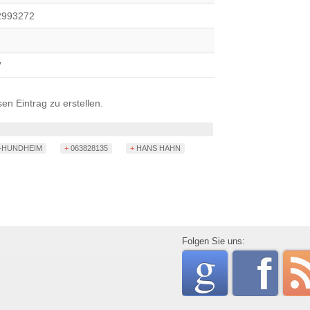
2993272
W
n Eintrag zu erstellen.
H-HUNDHEIM
+ 063828135
+ HANS HAHN
go
Folgen Sie uns:
f
rss