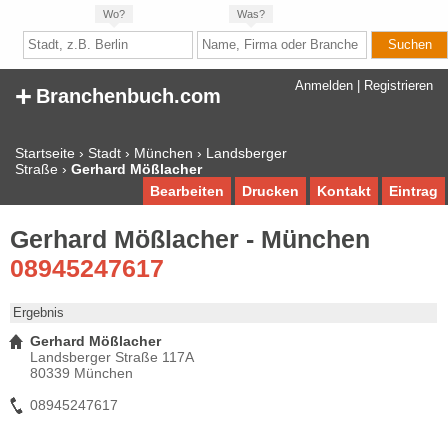
Wo?
Was?
+
Anmelden
|
Registrieren
Branchenbuch.com
Startseite
›
Stadt
›
München
›
Landsberger
Straße
›
Gerhard Mößlacher
Bearbeiten
Drucken
Kontakt
Eintrag
Gerhard Mößlacher - München
08945247617
Ergebnis
Gerhard Mößlacher
Landsberger Straße 117A
80339 München
08945247617