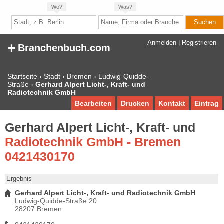
Wo?
Was?
+
Anmelden
|
Registrieren
Branchenbuch.com
Startseite
›
Stadt
›
Bremen
›
Ludwig-Quidde-
Straße
›
Gerhard Alpert Licht-, Kraft- und
Radiotechnik GmbH
Bearbeiten
Drucken
Kontakt
Eintrag
Gerhard Alpert Licht-, Kraft- und
Radiotechnik GmbH - Bremen
0421430170
Ergebnis
Gerhard Alpert Licht-, Kraft- und Radiotechnik GmbH
Ludwig-Quidde-Straße 20
28207 Bremen