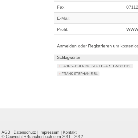
Fax:
0711
E-Mail:
Profil:
WW
Anmelden
oder
Registrieren
um kostenlose
Schlagwörter
+ FAHRSCHULRING STUTTGART GMBH EIBL
+ FRANK STEPHAN EIBL
AGB
|
Datenschutz
|
Impressum
|
Kontakt
© Copyright +Branchenbuch.com 2011 - 2012