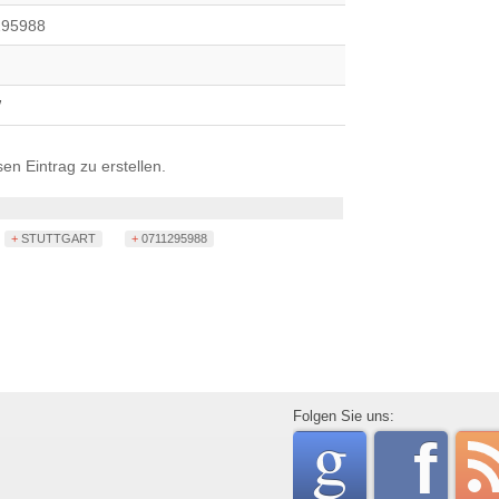
295988
W
n Eintrag zu erstellen.
+ STUTTGART
+ 0711295988
go
Folgen Sie uns:
f
rss