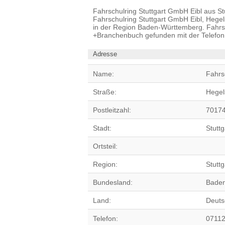
Fahrschulring Stuttgart GmbH Eibl aus Stut
Fahrschulring Stuttgart GmbH Eibl, Hegels
in der Region Baden-Württemberg. Fahrsc
+Branchenbuch gefunden mit der Telefo
Adresse
Name:
Fahrs
Straße:
Hegel
Postleitzahl:
7017
Stadt:
Stuttg
Ortsteil:
Region:
Stuttg
Bundesland:
Baden
Land:
Deuts
Telefon:
0711