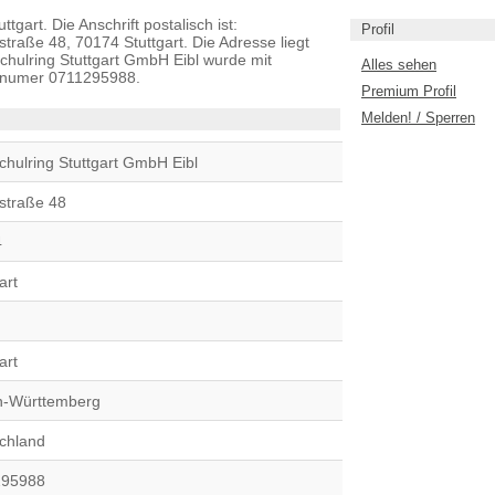
tgart. Die Anschrift postalisch ist:
Profil
traße 48, 70174 Stuttgart. Die Adresse liegt
hulring Stuttgart GmbH Eibl wurde mit
Alles sehen
nnumer 0711295988.
Premium Profil
Melden! / Sperren
chulring Stuttgart GmbH Eibl
straße 48
4
art
art
-Württemberg
chland
295988