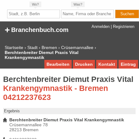
Wo?
Was?
+
Anmelden
|
Registrieren
Branchenbuch.com
Startseite
›
Stadt
›
Bremen
›
Crüsemannallee
›
Berchtenbreiter Diemut Praxis Vital
Krankengymnastik
Bearbeiten
Drucken
Kontakt
Eintrag
Berchtenbreiter Diemut Praxis Vital
Krankengymnastik - Bremen
04212237623
Ergebnis
Berchtenbreiter Diemut Praxis Vital Krankengymnastik
Crüsemannallee 78
28213 Bremen