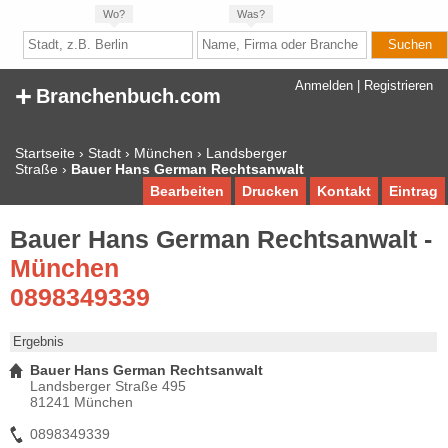
Wo?
Was?
+
Anmelden
|
Registrieren
Branchenbuch.com
Startseite
›
Stadt
›
München
›
Landsberger
Straße
›
Bauer Hans German Rechtsanwalt
Bearbeiten
Drucken
Kontakt
Eintrag
Bauer Hans German Rechtsanwalt -
München
0898349339
Ergebnis
Bauer Hans German Rechtsanwalt
Landsberger Straße 495
81241 München
0898349339