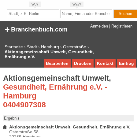
Wo?
Was?
+
Anmelden
|
Registrieren
Branchenbuch.com
Startseite
›
Stadt
›
Hamburg
›
Osterstraße
›
Aktionsgemeinschaft Umwelt, Gesundheit,
Ernährung e.V.
Bearbeiten
Drucken
Kontakt
Eintrag
Aktionsgemeinschaft Umwelt,
Gesundheit, Ernährung e.V. -
Hamburg
0404907308
Ergebnis
Aktionsgemeinschaft Umwelt, Gesundheit, Ernährung e.V.
Osterstraße 58
20259 Hamburg